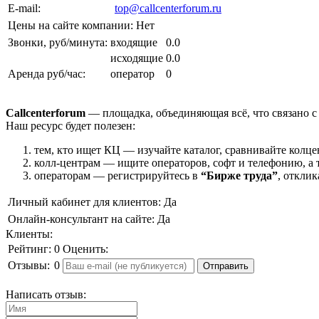
E-mail:
top@callcenterforum.ru
Цены на сайте компании:
Нет
Звонки, руб/минута:
входящие
0.0
исходящие
0.0
Аренда руб/час:
оператор
0
Callcenterforum
— площадка, объединяющая всё, что связано с
Наш ресурс будет полезен:
тем, кто ищет КЦ — изучайте каталог, сравнивайте колце
колл-центрам — ищите операторов, софт и телефонию, а 
операторам — регистрируйтесь в
“Бирже труда”
, откли
Личный кабинет для клиентов:
Да
Онлайн-консультант на сайте:
Да
Клиенты:
Рейтинг:
0
Оценить:
Отзывы:
0
Написать отзыв: