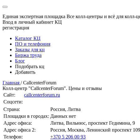
Единая экспертная площадка
Все колл-центры и всё для колл-ц
Вход в личный кабинет КЦ
регистрация
Каталог КЦ
ПО и телефония
Заказы для кц
Биржа труда
Блог
Подобрать кц
Добавить
Главная
/
CallcenterForum
Колл-центр "CallcenterForum". Цены и отзывы
Сайт:
callcenterforum.ru
Соцсети:
Страна:
Россия, Литва
Площадки в городах:
Данных нет
Адрес офиса:
Литва, Вильнюс, проспект Гедимина, 9
Адрес офиса 2:
Россия, Москва, Ленинский проспект 10
Телефон:
+370 5 206 00 93