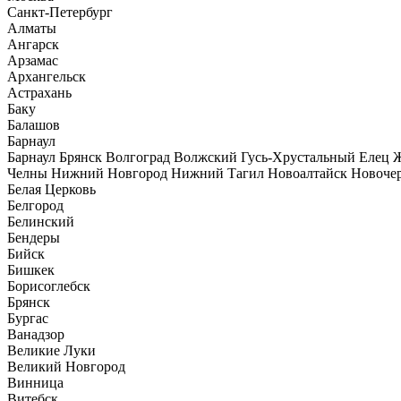
Санкт-Петербург
Алматы
Ангарск
Арзамас
Архангельск
Астрахань
Баку
Балашов
Барнаул
Барнаул Брянск Волгоград Волжский Гусь-Хрустальный Елец 
Челны Нижний Новгород Нижний Тагил Новоалтайск Новочерка
Белая Церковь
Белгород
Белинский
Бендеры
Бийск
Бишкек
Борисоглебск
Брянск
Бургас
Ванадзор
Великие Луки
Великий Новгород
Винница
Витебск