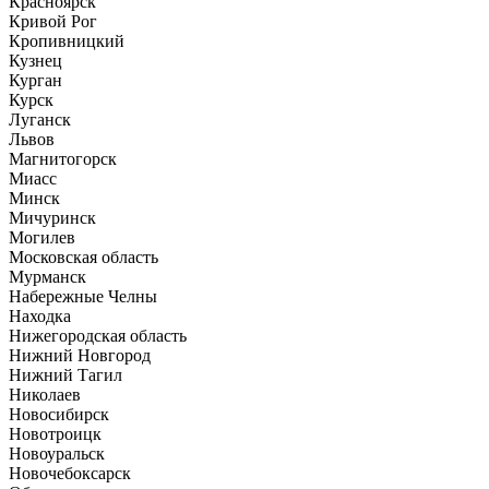
Красноярск
Кривой Рог
Кропивницкий
Кузнец
Курган
Курск
Луганск
Львов
Магнитогорск
Миасс
Минск
Мичуринск
Могилев
Московская область
Мурманск
Набережные Челны
Находка
Нижегородская область
Нижний Новгород
Нижний Тагил
Николаев
Новосибирск
Новотроицк
Новоуральск
Новочебоксарск