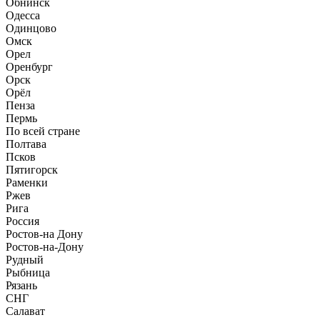
Обнинск
Одесса
Одинцово
Омск
Орел
Оренбург
Орск
Орёл
Пенза
Пермь
По всей стране
Полтава
Псков
Пятигорск
Раменки
Ржев
Рига
Россия
Ростов-на Дону
Ростов-на-Дону
Рудный
Рыбница
Рязань
СНГ
Салават