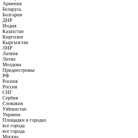
Армения
Беларусь
Болгария
ДНР
Индия
Казахстан
Киргизия
Кыргызстан
ЛНР
Латвия
Литва
Молдова
Приднестровье
РФ
Росиия
Россия
СНГ
Сербия
Словакия
Узбекистан
Украина
Площадки в городах
все города
все города
Москва