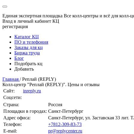
Единая экспертная площадка
Все колл-центры и всё для колл-ц
Вход в личный кабинет КЦ
регистрация
Каталог КЦ
ПО и телефония
Заказы для кц
Биржа труда
Блог
Подобрать кц
Добавить
Главная
/
Реплай (REPLY)
Колл-центр "Реплай (REPLY)". Цены и отзывы
Сайт:
inreply.ru
Соцсети:
Страна:
Россия
Площадки в городах:
Санкт-Петербург
Адрес офиса:
Санкт-Петербург, ул. Заставская 33 лит. 
Телефон:
+7812-309-83-73
E-mail:
pr@replycenter.ru