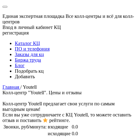
Единая экспертная площадка
Все колл-центры и всё для колл-
центров
Вход в личный кабинет КЦ
регистрация
Каталог КЦ
ПО и телефония
Заказы для кц
Биржа труда
Блог
Подобрать кц
Добавить
Главная
/
Youtell
Колл-центр "Youtell". Цены и отзывы
Колл-центр
Youtell
предлагает свои услуги по самым
выгодным ценам!
Если вы уже сотрудничаете с КЦ
Youtell
, то можете оставить
отзыв и поставить
рейтинге.
Звонки, руб/минута:
входящие
0.0
исходящие
0.0