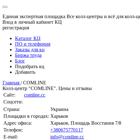
Единая экспертная площадка
Все колл-центры и всё для колл-ц
Вход в личный кабинет КЦ
регистрация
Каталог КЦ
ПО и телефония
Заказы для кц
Биржа труда
Блог
Подобрать кц
Добавить
Главная
/
COMLINE
Колл-центр "COMLINE". Цены и отзывы
Сайт:
comline.cc
Соцсети:
Страна:
Украина
Площадки в городах:
Харьков
Адрес офиса:
Харьков, Площадь Восстания 7/8
Телефон:
+380675770117
E-mail:
info@comline.cc