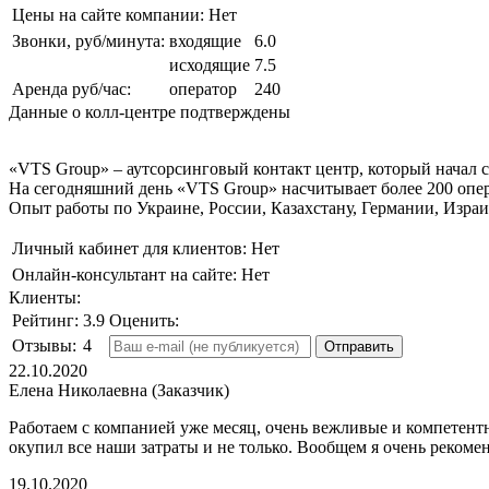
Цены на сайте компании:
Нет
Звонки, руб/минута:
входящие
6.0
исходящие
7.5
Аренда руб/час:
оператор
240
Данные о колл-центре подтверждены
«VTS Group» – аутсорсинговый контакт центр, который начал с
На сегодняшний день «VTS Group» насчитывает более 200 опер
Опыт работы по Украине, России, Казахстану, Германии, Изра
Личный кабинет для клиентов:
Нет
Онлайн-консультант на сайте:
Нет
Клиенты:
Рейтинг:
3.9
Оценить:
Отзывы:
4
22.10.2020
Елена Николаевна (Заказчик)
Работаем с компанией уже месяц, очень вежливые и компетент
окупил все наши затраты и не только. Вообщем я очень рекоме
19.10.2020