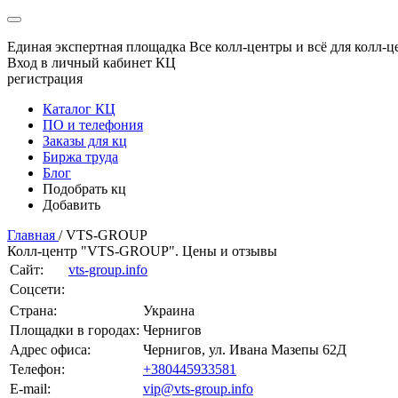
Единая экспертная площадка
Все колл-центры и всё для колл-ц
Вход в личный кабинет КЦ
регистрация
Каталог КЦ
ПО и телефония
Заказы для кц
Биржа труда
Блог
Подобрать кц
Добавить
Главная
/
VTS-GROUP
Колл-центр "VTS-GROUP". Цены и отзывы
Сайт:
vts-group.info
Соцсети:
Страна:
Украина
Площадки в городах:
Чернигов
Адрес офиса:
Чернигов, ул. Ивана Мазепы 62Д
Телефон:
+380445933581
E-mail:
vip@vts-group.info