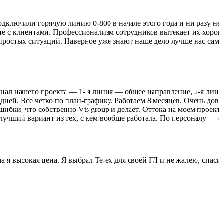
лючили горячую линию 0-800 в начале этого года и ни разу не
е с клиентами. Профессионализм сотрудников вытекает их хоро
епростых ситуаций. Наверное уже знают наше дело лучше нас са
нал нашего проекта — 1- я линия — общее направление, 2-я лин
 7 дней. Все четко по план-графику. Работаем 8 месяцев. Очень 
ибки, что собственно Vts group и делает. Оттока на моем проект
чший вариант из тех, с кем вообще работала. По персоналу — о
 я высокая цена. Я выбрал Te-ex для своей ГЛ и не жалею, спас