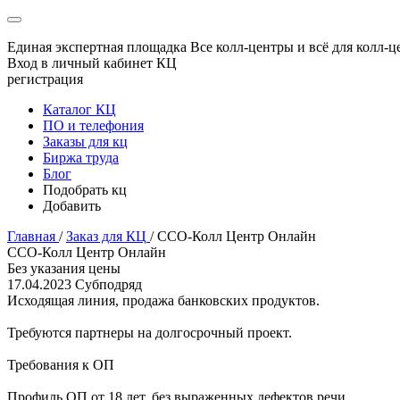
Единая экспертная площадка
Все колл-центры и всё для колл-ц
Вход в личный кабинет КЦ
регистрация
Каталог КЦ
ПО и телефония
Заказы для кц
Биржа труда
Блог
Подобрать кц
Добавить
Главная
/
Заказ для КЦ
/
ССО-Колл Центр Онлайн
ССО-Колл Центр Онлайн
Без указания цены
17.04.2023
Субподряд
Исходящая линия, продажа банковских продуктов.
Требуются партнеры на долгосрочный проект.
Требования к ОП
Профиль ОП от 18 лет, без выраженных дефектов речи.