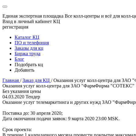
Единая экспертная площадка
Все колл-центры и всё для колл-ц
Вход в личный кабинет КЦ
регистрация
Каталог КЦ
ПО и телефония
Заказы для кц
Биржа труда
Блог
Подобрать кц
Добавить
Главная
/
Заказ для КЦ
/
Оказания услуг колл-центра для ЗА
Оказания услуг колл-центра для ЗАО "ФармФирма "СОТЕКС"
Без указания цены
04.03.2020
Тендер
Оказание услуг телемаркетинга и других нужд ЗАО "ФармФи
Поставка до: 30 апреля 2020;
Дата окончания подачи заявок: 9 марта 2020 23:00 MSK.
Срок проекта:
В течение 1 календарного месяца провести покрытие максималь