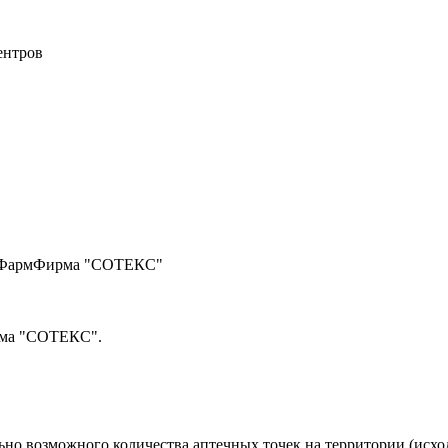
ентров
О "ФармФирма "СОТЕКС"
рма "СОТЕКС".
но возможного количества аптечных точек на территории (исход