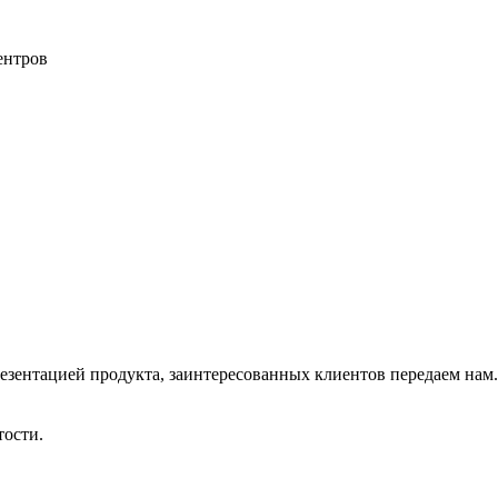
ентров
резентацией продукта, заинтересованных клиентов передаем нам.
тости.