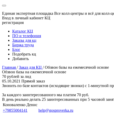
Единая экспертная площадка
Все колл-центры и всё для колл-ц
Вход в личный кабинет КЦ
регистрация
Каталог КЦ
ПО и телефония
Заказы для кц
Биржа труда
Блог
Подобрать кц
Добавить
Главная
/
Заказ для КЦ
/
Обзвон базы на ежемесячной основе
Обзвон базы на ежемесячной основе
70 рублей за лид
05.10.2021
Прямой заказ
Звонить по базе контактов (исходящие звонки) с 1-минутной п
За каждого заинтересованного мы платим 70 руб.
В день реально делать 25 заинтересованных при 5 часовой заня
Коноваленко Денис
+79855004141
help@gosproverka.ru