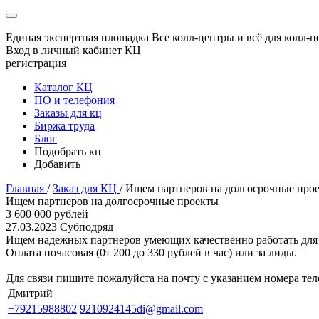
Единая экспертная площадка
Все колл-центры и всё для колл-ц
Вход в личный кабинет КЦ
регистрация
Каталог КЦ
ПО и телефония
Заказы для кц
Биржа труда
Блог
Подобрать кц
Добавить
Главная
/
Заказ для КЦ
/
Ищем партнеров на долгосрочные про
Ищем партнеров на долгосрочные проекты
3 600 000 рублей
27.03.2023
Субподряд
Ищем надежных партнеров умеющих качественно работать для 
Оплата почасовая (0т 200 до 330 рублей в час) или за лиды.
Для связи пишите пожалуйста на почту с указанием номера тел
Дмитрий
+79215988802
9210924145di@gmail.com