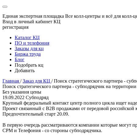
Единая экспертная площадка
Все колл-центры и всё для колл-ц
Вход в личный кабинет КЦ
регистрация
Каталог КЦ
ПО и телефония
Заказы для кц
Биржа труда
Блог
Подобрать кц
Добавить
Главная
/
Заказ для КЦ
/
Поиск стратегического партнера - суб
Поиск стратегического партнера - субподрядчик на территории
Без указания цены
19.09.2022
Субподряд
Крупный федеральный контакт центр полного цикла ищет наде
Проект связанный с B2B продажами от передовой российской к
Предпочтительный старт 20.09.
В первую очередь рассматриваются компании которые могут п
СРМ и Телефония - со стороны субподрядчика.