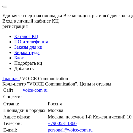
Единая экспертная площадка
Все колл-центры и всё для колл-ц
Вход в личный кабинет КЦ
регистрация
Каталог КЦ
ПО и телефония
Заказы для кц
Биржа труда
Блог
Подобрать кц
Добавить
Главная
/
VOICE Communication
Колл-центр "VOICE Communication". Цены и отзывы
Сайт:
voice-com.ru
Соцсети:
Страна:
Россия
Площадки в городах:
Москва
Адрес офиса:
Москва, переулок 1-й Кожевнический 10
Телефон:
+79005811360
E-mail:
personal@voice-com.ru