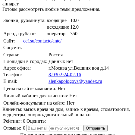
аппарат.
Готовы рассмотреть любые темы,предложения.
Звонки, руб/минута:
входящие
10.0
исходящие
12.0
Аренда руб/час:
оператор
350
Сайт:
ccf.su/contactc/ante/
Соцсети:
Страна:
Россия
Площадки в городах:
Данных нет
Адрес офиса:
г.Москва ул.Вешних вод д.14
Телефон:
8-930-924-02-16
E-mail:
alenkapologova@yandex.ru
Цены на сайте компании:
Нет
Личный кабинет для клиентов:
Нет
Онлайн-консультант на сайте:
Нет
Клиенты:
вызов врача на дом, запись к врачам, стоматология,
медцентры, опорно-двигательный аппарат
Рейтинг:
0
Оценить:
Отзывы:
0
По данному контактному центру нет отзывов